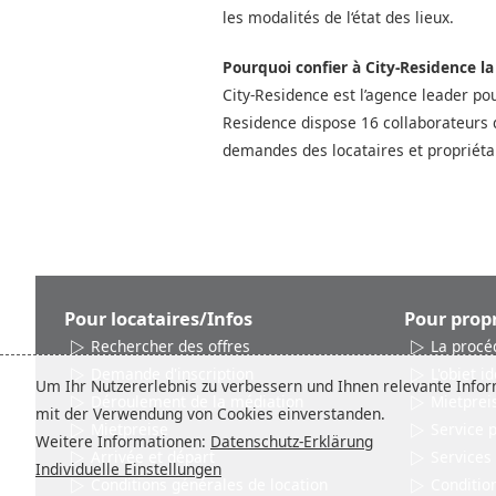
les modalités de l‘état des lieux.
Pourquoi confier à City-Residence l
City-Residence est l’agence leader po
Residence dispose 16 collaborateurs 
demandes des locataires et propriéta
Pour locataires/Infos
Pour propr
Rechercher des offres
La procé
Demande d'inscription
L'objet id
Um Ihr Nutzererlebnis zu verbessern und Ihnen relevante Inform
Déroulement de la médiation
Mietprei
mit der Verwendung von Cookies einverstanden.
Mietpreise
Service 
Weitere Informationen:
Datenschutz-Erklärung
Arrivée et départ
Services
Individuelle Einstellungen
Conditions générales de location
Conditio