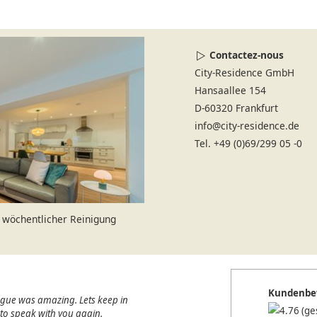
Contactez-nous
City-Residence GmbH
Hansaallee 154
D-60320 Frankfurt
info@city-residence.de
Tel. +49 (0)69/299 05 -0
wöchentlicher Reinigung
Kundenbe
ague was amazing. Lets keep in
(ge
e to speak with you again.