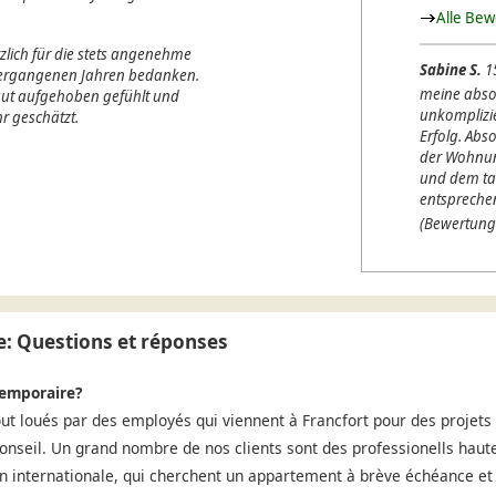
Alle Be
lich für die stets angenehme
Sabine S.
1
 vergangenen Jahren bedanken.
meine abso
 gut aufgehoben gefühlt und
unkomplizi
r geschätzt.
Erfolg. Abso
der Wohnung
und dem ta
entspreche
(Bewertung
: Questions et réponses
temporaire?
t loués par des employés qui viennent à Francfort pour des projet
conseil. Un grand nombre de nos clients sont des professionells haute
ion internationale, qui cherchent un appartement à brève échéance et 