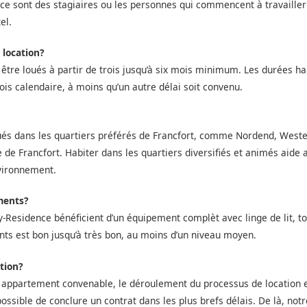
, ce sont des stagiaires ou les personnes qui commencent à travailler
el.
 location?
re loués à partir de trois jusqu’à six mois minimum. Les durées habi
ois calendaire, à moins qu’un autre délai soit convenu.
tués dans les quartiers préférés de Francfort, comme Nordend, West
re de Francfort. Habiter dans les quartiers diversifiés et animés aid
nvironnement.
ments?
y-Residence bénéficient d’un équipement complèt avec linge de lit, to
nts est bon jusqu’à très bon, au moins d’un niveau moyen.
tion?
n appartement convenable, le déroulement du processus de location e
t possible de conclure un contrat dans les plus brefs délais. De là, no