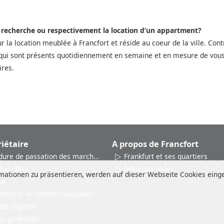
a recherche ou respectivement la location d’un appartment?
ur la location meublée à Francfort et réside au coeur de la ville. Co
qui sont présents quotidiennement en semaine et en mesure de vous a
ires.
iétaire
A propos de Francfort
dure de passation des marchés
Frankfurt et ses quartiers
éal / Prix
Adresses utiles
ationen zu präsentieren, werden auf dieser Webseite Cookies einges
se
photo et la commercialisation
 de l'agence
ns générales