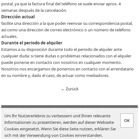
postal, ya que la factura final del teléfono se suele enviar aprox. 4
semanas después de la cancelación.
Dirección actual
facilite una dirección a la que poder reenviar su correspondencia postal,
así como una dirección de correo electrónico o un número de teléfono
actuales.
Durante el periodo de alquiler
Estamos a su disposición durante todo el periodo de alquiler ante
cualquier duda: si tiene dudas o problemas relacionados con el alquiler
puede ponerse en contacto con nosotros en cualquier momento.
Nosotros nos encargamos de ponernos en contacto con el arrendatario
en su nombre y, dado el caso, de actuar como mediadores.
← Zurück
Buscar ofertas
Para inquilinos
Um Ihr Nutzererlebnis zu verbessern und Ihnen relevante
Oferta
Para proprietarios
Informationen zu präsentieren, werden auf dieser Webseite
Verkaufen
Empleos
Cookies eingesetzt. Wenn Sie diese Seite nutzen, erklären Sie
sich mit der Verwendung von Cookies einverstanden.
Venta
Sobre nosotros