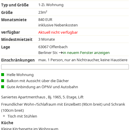
1-Zi. Wohnung
Typ und Größe
23m²
Größe
840 EUR
Monatsmiete
inklusive Nebenkosten
verfügbar
Aktuell nicht verfügbar
3 Monate
Mindestmietzeit
63067 Offenbach
Lage
Berliner Str.
in neuem Fenster anzeigen
max. 1 Person, nur an Nichtraucher, keine Haustiere
Einschränkungen
Helle Wohnung
Balkon mit Aussicht über die Dächer
Gute Anbindung an ÖPNV und Autobahn
Saniertes Apartmenthaus , Bj. 1965, 5. Etage, Lift
Freundlicher Wohn-/Schlafraum mit Einzelbett (90cm breit) und Schrank
(100cm breit)
Tisch mit Stühlen
Küche
Kleine Kitchenette im Wohnraum