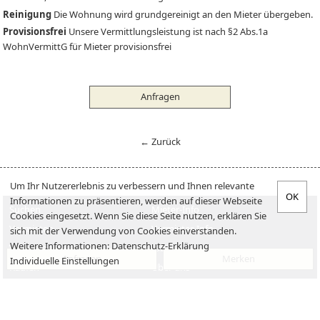
Reinigung
Die Wohnung wird grundgereinigt an den Mieter übergeben.
Provisionsfrei
Unsere Vermittlungsleistung ist nach §2 Abs.1a
WohnVermittG für Mieter provisionsfrei
Anfragen
← Zurück
Um Ihr Nutzererlebnis zu verbessern und Ihnen relevante
Informationen zu präsentieren, werden auf dieser Webseite
Suchen
Mieter-Info
Cookies eingesetzt. Wenn Sie diese Seite nutzen, erklären Sie
Vermieten
Vermieter-Info
sich mit der Verwendung von Cookies einverstanden.
Weitere Informationen:
Datenschutz-Erklärung
Verkaufen
Jobs
Anfragen
Merken
Individuelle Einstellungen
Kaufen
Über uns
Impressum
Datenschutzerklärung
Kontakt