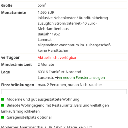
55m²
Größe
1.695 EUR
Monatsmiete
inklusive Nebenkosten/ Rundfunkbeitrag
zuzüglich Strom/Internet (40 Euro)
Mehrfamilienhaus
Baujahr 1952
Laminat
allgemeiner Waschraum im 3.Obergeschoß
keine Handtücher
verfügbar
Aktuell nicht verfügbar
2 Monate
Mindestmietzeit
60316 Frankfurt-Nordend
Lage
Luisenstr.
in neuem Fenster anzeigen
max. 2 Personen, nur an Nichtraucher
Einschränkungen
Moderne und gut ausgestattete Wohnung
Beliebte Wohngegend mit Restaurants, Bars und vielfältigen
Einkaufsmöglichkeiten
Garagenstellplatz optional
Modernes Apartmenthaus , Bj. 1952, 2. Etage, kein Lift