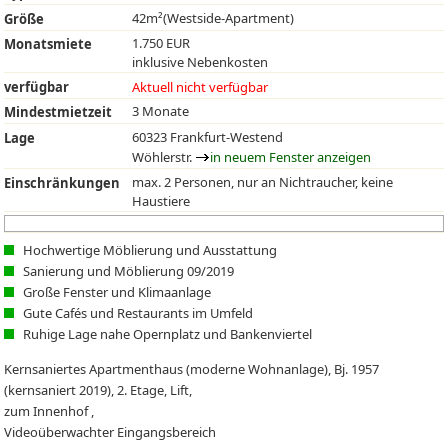
42m²(Westside-Apartment)
Größe
1.750 EUR
Monatsmiete
inklusive Nebenkosten
verfügbar
Aktuell nicht verfügbar
3 Monate
Mindestmietzeit
60323 Frankfurt-Westend
Lage
Wöhlerstr.
in neuem Fenster anzeigen
max. 2 Personen, nur an Nichtraucher, keine
Einschränkungen
Haustiere
Hochwertige Möblierung und Ausstattung
Sanierung und Möblierung 09/2019
Große Fenster und Klimaanlage
Gute Cafés und Restaurants im Umfeld
Ruhige Lage nahe Opernplatz und Bankenviertel
Kernsaniertes Apartmenthaus (moderne Wohnanlage), Bj. 1957
(kernsaniert 2019), 2. Etage, Lift,
zum Innenhof ,
Videoüberwachter Eingangsbereich